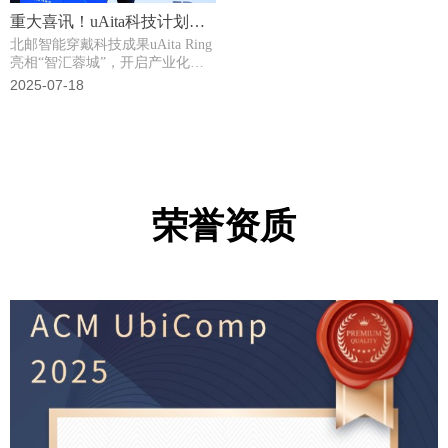
重大喜讯！uAita科技计划落
北邮智能穿戴科技成果uAita Ring
地成都，开启全球化新征
亮相“智汇蓉城”，开启产业化加
程！
速度
2025-07-18
荣誉资质