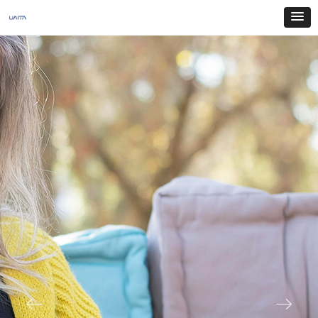
uAita Lite 智能戒指
全方位数据监测，简约不凡
查看更多 >
ꂃ
ꁹ