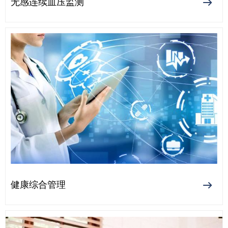
无感连续血压监测
ꁹ
健康综合管理
ꁹ