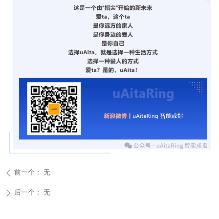
前一个：
无
ꄴ
后一个：
无
ꄲ