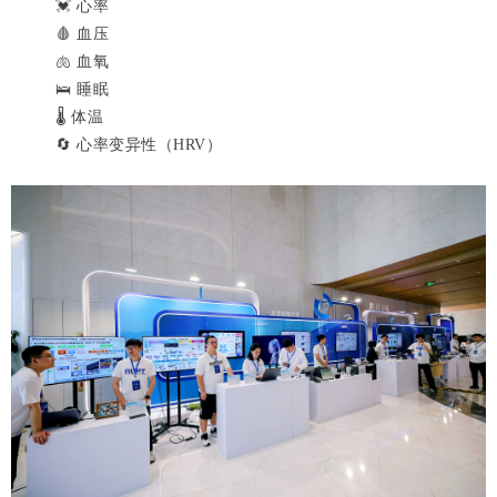
💓 心率
🩸 血压
🫁 血氧
🛌 睡眠
🌡 体温
🔄 心率变异性（HRV）