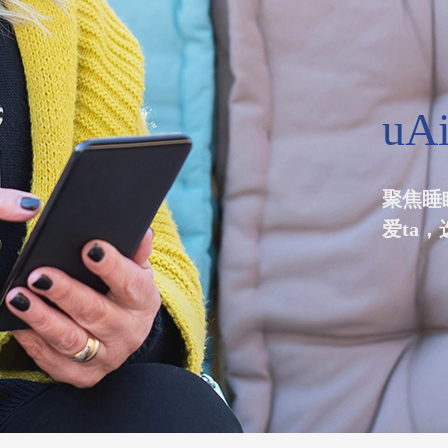
uA
聚焦睡
爱ta，